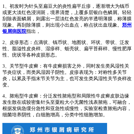
1、初发时为针头至扁豆大的炎性扁平丘疹，逐渐增大为钱币
或更大淡红色浸润斑，境界清楚，上覆多层银白色鳞屑。轻轻
刮除表面鳞屑，则露出一层淡红色发亮的半透明薄膜，称薄膜
现象。再刮除薄膜，则出现小出血点，称点状出血现象。
郑州
银屑病医院
指出，
2、皮疹形态：点滴状、钱币状、地图状、环状、带状、泛发
性、脂溢性皮炎样、湿疹样、蛎壳状、扁平苔藓样、慢性肥厚
性、疣状等各种皮损形态。
3、关节型牛皮癣：有牛皮癣损害之外，同时发生类风湿性关
节炎症状，而类风湿因子阴性。皮疹表现为：对称性多关节
炎，以累及手指末节关节为主，也可发生类风湿性关节炎样改
变。
4、脓疱型牛皮癣：分泛发性脓疱型和局限性牛皮癣皮肤边缘
发生散在或较密集针头至粟粒大小无菌性浅表脓疱，可融合，
根据发病急缓分急性和亚急性或慢性，实验室检查脓疱内容，
细菌培养阴性，白细胞增高，分类中性细胞增加。