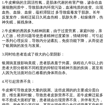
1.牛皮癣病的主因活性氧，是肌体代谢的有害产物，渗杂在血
液细胞间质中，导致肌体内环境污染，血液纯质的改变。出现
血热、血燥、血瘀，蕴积滞阻过 多导致瘟毒发于肌肤。长年
反复发作，病程迁延日久耗血伤精，肌肤失养，枯燥瘙痒，伤
神失眠，摧残身体。
2.牛皮癣的诱因多为精神因素，由于过度劳累，家庭纠纷，亲
人亡故，经济问题等使患者精神过度紧张，情绪抑郁，可引起
一系列心理反应，导致内分泌紊乱，免疫功能下降，从而促进
了银屑病的发生与发展。
3.同时给患者造成了很大的心里阴影：
银屑病直接影响美观，患者肌表羞于外露。病程在八年以上的
患者大部分都有不同程度的抑郁症等精神方面的疾病，甚至有
人因为无法面对自己难看的身体而自杀。
4.可引起营养不良：
牛皮癣可导致皮肤大量的脱屑。这些皮屑的的主要成分蛋白
质，维生素和叶酸，导致患者皮肤营养不足。若牛皮癣迁延多
年不愈或大面积扩散，患者就会出现营养不良，并伴有无力，
疲劳，面色苍白等症状，甚至出现低蛋白血症或营养不良性贫